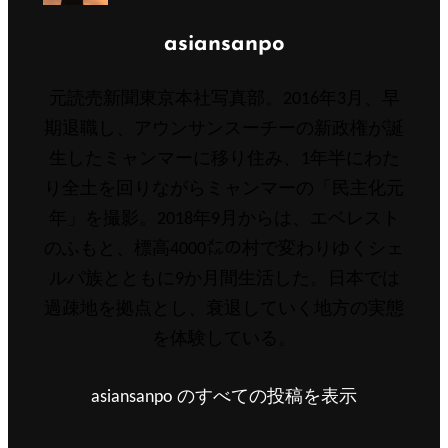
投
asiansanpo
稿
元読売新聞東京本社写真部。2016年3月、早
者:
期退職し、アウンサンスーチーの新政権が誕
生したミャンマーに移り住み、1年半にわた
り全土を回りながらミャンマーの「民主化元
年」を撮影。2018年9月からは、エベレスト
のふもと、標高4000㍍の村で変わりゆくシェ
ルパ族とともに9か月間生活した。日本では
過疎地を拠点とし、衰退していく地方の実態
を体験している。
asiansanpo のすべての投稿を表示