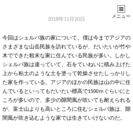
ASIANSANPO
アジアへのノスタルジア
メニュー
2018年11月20日
今回はシェルパ族の家について。僕は今までアジアの
さまざまな山岳民族を訪れているが、だいたいが竹や
木でできた粗末な家に住んでいる民族が多い。しかし
シェルパ族は違っていて、石をていねいに積み上げた
上から粘土のような土を塗って乾燥させたしっかりし
た家を作っている。アジアのほかの民族は山の中に住
んでいるといってもだいたい標高で1500ｍぐらいにと
ころが多いので、多少の隙間風が吹いても耐えられる
が、富士山よりも高いところに住むシェルパ族は、隙
間風が吹き込むような家では生きていけないのだ。