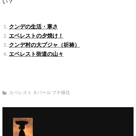
い？
関連記事:
クンデの生活・寒さ
エベレストの夕焼け！
クンデ村の大プジャ（祈祷）
エベレスト街道の山々
カ
エベレスト
ネパール
プチ移住
テ
ゴ
リ
ー