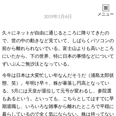
ASIANSANPO
アジアへのノスタルジア
メニュー
2019年1月6日
久々にネットが自由に通じるところに降りてきたの
で、世の中の動きなど見ていて、しばらくパソコンの
前から離れられないでいる。富士山よりも高いところ
にいたから、下の世界、特に日本の事情などについて
ずいぶんご無沙汰となっている。
今年は日本は大変忙しい年なんだそうだ（浦島太郎状
態、笑）。年明け早々、株が暴落し円高となってい
る。5月には天皇が退位して元号が変わるし、参院選
もあるという。といっても、こちらとしてはすでに早
期退職し、いろいろな雑事から離れたところで平穏に
暮らしているので全く気にならない。株は持ってない