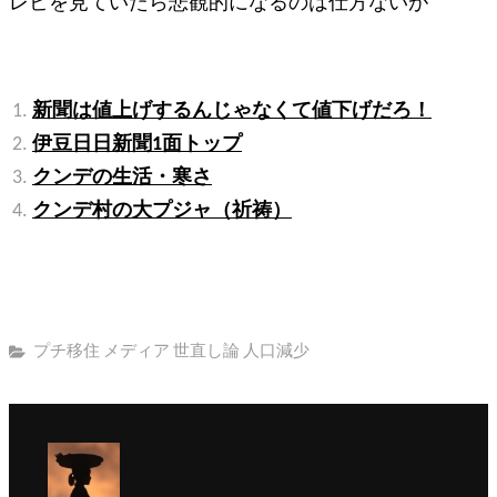
レビを見ていたら悲観的になるのは仕方ないが
関連記事:
新聞は値上げするんじゃなくて値下げだろ！
伊豆日日新聞1面トップ
クンデの生活・寒さ
クンデ村の大プジャ（祈祷）
カ
プチ移住
メディア
世直し論
人口減少
テ
ゴ
リ
ー