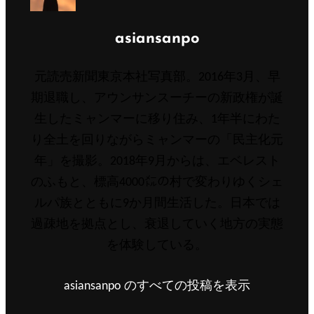
投
asiansanpo
稿
元読売新聞東京本社写真部。2016年3月、早
者:
期退職し、アウンサンスーチーの新政権が誕
生したミャンマーに移り住み、1年半にわた
り全土を回りながらミャンマーの「民主化元
年」を撮影。2018年9月からは、エベレスト
のふもと、標高4000㍍の村で変わりゆくシェ
ルパ族とともに9か月間生活した。日本では
過疎地を拠点とし、衰退していく地方の実態
を体験している。
asiansanpo のすべての投稿を表示