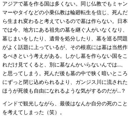
アジアで墓を作る国は多くない。同じ仏教でもミャン
マーやタイなどの小乗仏教は輪廻転生を信じ、死んだ
ら生まれ変わると考えているので墓は作らない。日本
では今、地方にある祖先の墓を継ぐ人がいなくなり、
墓じまいをしたり、遺骨を処分したり、墓を巡る問題
がよく話題に上っているが、その根底には墓は当然作
るべきという考えがある。しかし墓を作らない国をこ
れだけ見てくると、別に墓なんかいらないんでは…、
と思ってしまう。死んだ後も墓の中で狭く暗いところ
にずっと閉じ込められるより、ガンジス川に流された
ほうが死後も自由になれるような気がするのだが…？
インドで観光しながら、最後はなんか自分の死のこと
を考えてしまった（笑）。
関連記事: