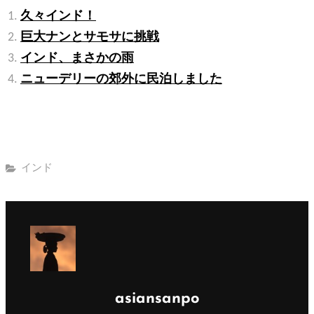
久々インド！
巨大ナンとサモサに挑戦
インド、まさかの雨
ニューデリーの郊外に民泊しました
カ
インド
テ
ゴ
リ
ー
投
asiansanpo