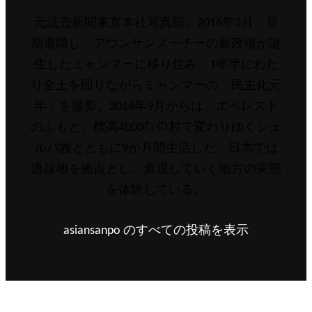
稿
元読売新聞東京本社写真部。2016年3月、早
者:
期退職し、アウンサンスーチーの新政権が誕
生したミャンマーに移り住み、1年半にわた
り全土を回りながらミャンマーの「民主化元
年」を撮影。2018年9月からは、エベレスト
のふもと、標高4000㍍の村で変わりゆくシェ
ルパ族とともに9か月間生活した。日本では
過疎地を拠点とし、衰退していく地方の実態
を体験している。
asiansanpo のすべての投稿を表示