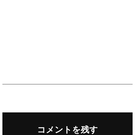
投
次
次の投稿
稿
ネパールに戻ってきた
の
ナ
投
稿
ビ
前
前の投稿
ゲ
ニューデリーの郊外に
の
ー
民泊しました
投
シ
稿
ョ
ン
コメントを残す