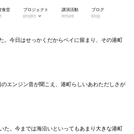
ぽ食堂
プロジェクト
講演活動
ブログ
ソ
検
t
project
lecture
blog
ー
索
シ
ャ
ル
共
た。今日はせっかくだからベイに留まり、その港町
有
船のエンジン音が聞こえ、港町らしいあわただしさが
いた。今までは海沿いといってもあまり大きな港町