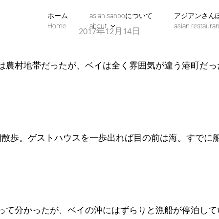
ホーム
asian sanpoについて
アジアンさん
Home
about
asian restauran
2017年12月14日
は農村地帯だったが、ベイは全く雰囲気が違う港町だっ
早朝散歩。ゲストハウスを一歩出れば目の前は海。すでに
って分かったが、ベイの沖にはずらりと漁船が停泊して