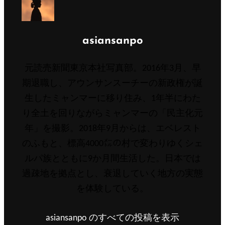
投
asiansanpo
稿
元読売新聞東京本社写真部。2016年3月、早
者:
期退職し、アウンサンスーチーの新政権が誕
生したミャンマーに移り住み、1年半にわた
り全土を回りながらミャンマーの「民主化元
年」を撮影。2018年9月からは、エベレスト
のふもと、標高4000㍍の村で変わりゆくシェ
ルパ族とともに9か月間生活した。日本では
過疎地を拠点とし、衰退していく地方の実態
を体験している。
asiansanpo のすべての投稿を表示