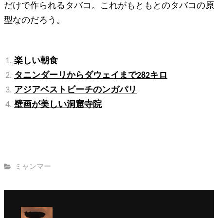
だけで作られるタバコ。これがもともとのタバコの原
型なのだろう。
関連記事:
楽しい朝食
タニンダーリからダウェイまで282キロ
アジアベストビーチのンガパリ
壁画が美しい洞窟寺院
カ
ミャンマー
テ
ゴ
リ
ー