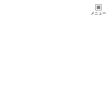
ASIANSANPO
アジアへのノスタルジア
メニュー